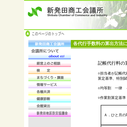
各代行手数料の算出方法
記帳代行料の
○担当者が記帳代
算定基準、特別
○均等割 一律 
○作業割算定基準
Ａ．ひと月の