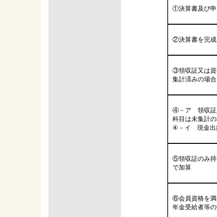
①決算書及び申
②決算書を完成
③領収証又は資
集計済みの場合
④－ア 領収証
科目は未集計の
④－イ 現金出
⑤領収証のみ持参
で加算
⑥会員資格を満
年金受給者等の