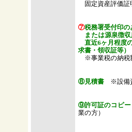
固定資産評価証
⑦
税務署受付印の
または源泉徴収
直近6ヶ月程度の
求書・領収証等）
※事業税の納税
⑧見積書
※設備
⑨許可証のコピ
業の方）