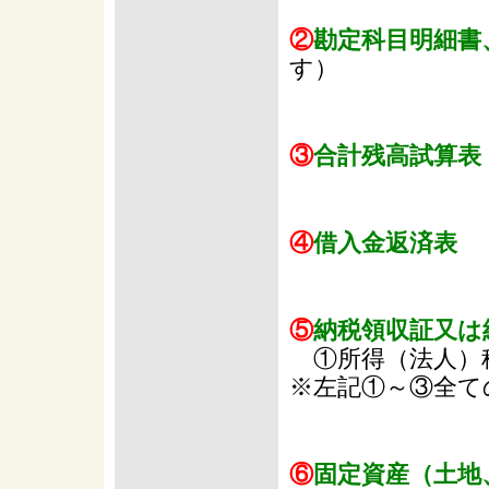
②
勘定科目明細書
す）
③
合計残高試算表
④
借入金返済表
⑤
納税領収証又は
①所得（法人）
※左記①～③全て
⑥
固定資産（土地