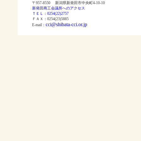
〒957-8550 新潟県新発田市中央町4-10-10
新発田商工会議所へのアクセス
ＴＥＬ：0254(22)2757
ＦＡＸ：0254(23)5885
cci@shibata-cci.or.jp
E-mail：