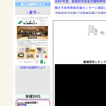
令和7年度 新発田市賃金労働時間等
働き方改革推進支援センターに相談
～夏号～
【地元中小企業・小規模企業への受
市長・議長へ要望書を提出しました
【新発田市より】ネーミングライツ
【臨時議員総会開催】 新会頭に島
令和7年度 業務改善助成金の対象範
【厚生労働省より】賃金引上げの支
特定創業支援等事業についてのご案
会員直行便 号外 （令和７年度事
新発田市シティプ
一人でも雇ったら、労働保険に必ず
以前の会議所だより
定期健康診断のご案内
企業・事業所の健康経営始めません
「事業場における治療と仕事の両立
貿易関係証明に関する規則改定につ
国家公務員の再就職規制にご協力下
費用無料のエキスパートバンクをご